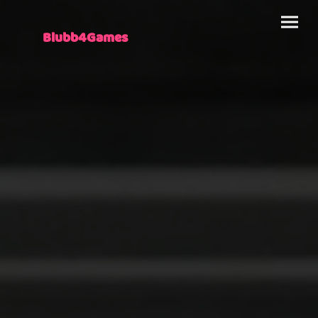
Blubb4Games